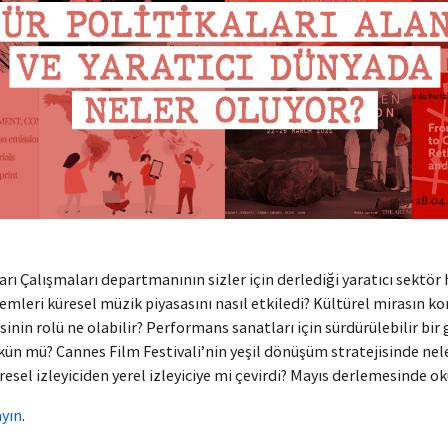
İndirimli Mekânlar
Etkinlikler
Haberler
Bize Ulaşın
arı Çalışmaları departmanının sizler için derlediği yaratıcı sektör
emleri küresel müzik piyasasını nasıl etkiledi? Kültürel mirasın 
inin rolü ne olabilir? Performans sanatları için sürdürülebilir bir 
 mü? Cannes Film Festivali’nin yeşil dönüşüm stratejisinde nele
sel izleyiciden yerel izleyiciye mi çevirdi? Mayıs derlemesinde oku
ayın
.