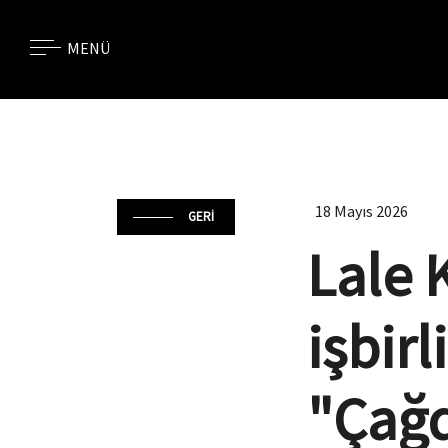
İKSV
FİLM
MÜZİK
MENÜ
Skipt content
18
2026
GERİ
Lale 
işbirl
"Çağd