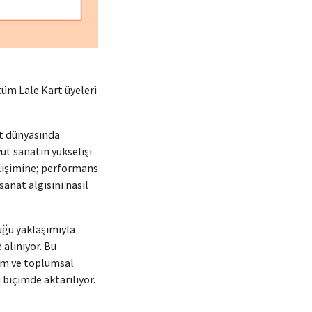
üm Lale Kart üyeleri
at dünyasında
t sanatın yükselişi
elişimine; performans
sanat algısını nasıl
uğu yaklaşımıyla
 alınıyor. Bu
izm ve toplumsal
 biçimde aktarılıyor.