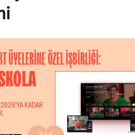
İndirimli Mekânlar
mi
Etkinlikler
Haberler
Bize Ulaşın