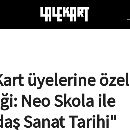
CAZ
BİENAL
TASARIM
TİYA
Hakkımızda
Kart üyelerine özel
Üyelik Kategorileri
iği: Neo Skola ile
Üye Girişi
aş Sanat Tarihi"