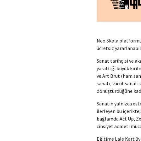
Neo Skola platformu
ücretsiz yararlanabil
Sanat tarihçisi ve a
yarattığı büyük kır
ve Art Brut (ham san
sanatı, vücut sanatı 
dönüştürdüğüne kada
Sanatın yalnızca est
ilerleyen bu içerikte;
bağlamda Act Up, Zer
cinsiyet adaleti müc
Eğitime Lale Kart üy