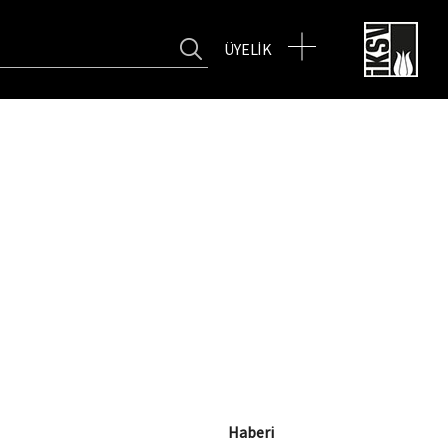
TRO
FİLMEKİMİ
SALON İKSV
ÜYELİK
Haberi