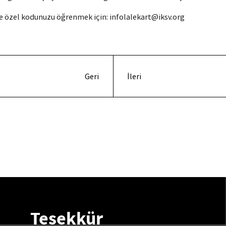
ye özel kodunuzu öğrenmek için: infolalekart@iksv.org
Geri
İleri
Teşekkür