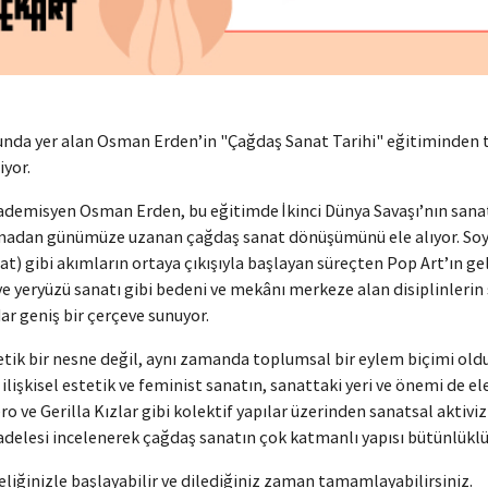
nda yer alan Osman Erden’in "Çağdaş Sanat Tarihi" eğitiminden t
iyor.
kademisyen Osman Erden, bu eğitimde İkinci Dünya Savaşı’nın san
ılmadan günümüze uzanan çağdaş sanat dönüşümünü ele alıyor. Soyu
at) gibi akımların ortaya çıkışıyla başlayan süreçten Pop Art’ın g
ve yeryüzü sanatı gibi bedeni ve mekânı merkeze alan disiplinlerin 
r geniş bir çerçeve sunuyor.
etik bir nesne değil, aynı zamanda toplumsal bir eylem biçimi old
 ilişkisel estetik ve feminist sanatın, sanattaki yeri ve önemi de ele
o ve Gerilla Kızlar gibi kolektif yapılar üzerinden sanatsal aktiv
adelesi incelenerek çağdaş sanatın çok katmanlı yapısı bütünlüklü
eliğinizle başlayabilir ve dilediğiniz zaman tamamlayabilirsiniz.